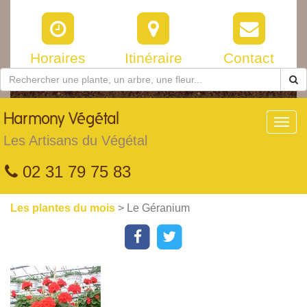
Horaires
Itinéraire
Contact
Harmony
Végétal
Toggl
navig
Les Artisans du Végétal
02 31 79 75 83
Les plantes du mois
> Le Géranium