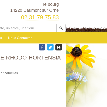
le bourg
14220 Caumont sur Orne
02 31 79 75 83
es
Nous Contacter
ÉE-RHODO-HORTENSIA
 et camélias