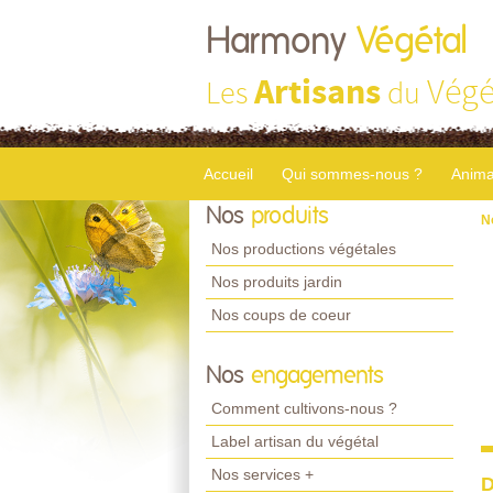
Harmony
Végétal
Artisans
Végé
Les
du
Accueil
Qui sommes-nous ?
Anima
Nos
produits
N
Nos productions végétales
Nos produits jardin
Nos coups de coeur
Nos
engagements
Comment cultivons-nous ?
Label artisan du végétal
Nos services +
D