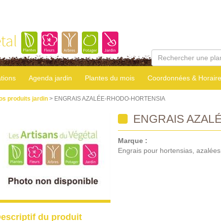
tal
tions
Agenda jardin
Plantes du mois
Coordonnées & Horair
os produits jardin
> ENGRAIS AZALÉE-RHODO-HORTENSIA
ENGRAIS AZAL
Marque :
Engrais pour hortensias, azalées
escriptif du produit