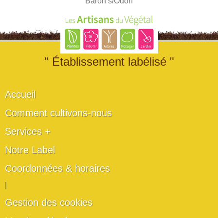
Baron s/Odon
" Établissement labélisé "
Accueil
Comment cultivons-nous
Services +
Notre Label
Coordonnées & horaires
|
Gestion des cookies