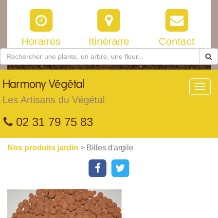
Horaires
Itinéraire
Contact
Harmony
Végétal
Toggl
navig
Les Artisans du Végétal
02 31 79 75 83
Nos produits jardin
> Billes d'argile