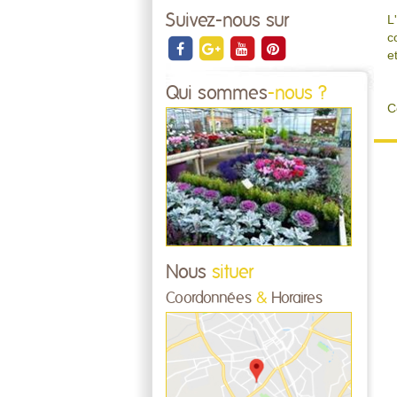
Suivez-nous sur
L
c
e
Qui sommes
-nous ?
C
Nous
situer
Coordonnées
&
Horaires