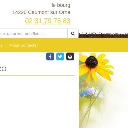
le bourg
14220 Caumont sur Orne
02 31 79 75 83
es
Nous Contacter
CO