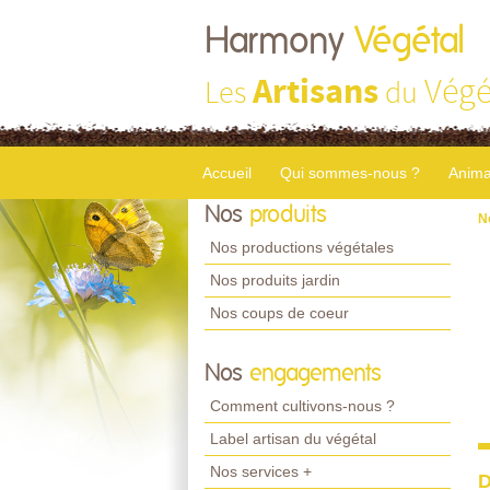
Harmony
Végétal
Artisans
Végé
Les
du
Accueil
Qui sommes-nous ?
Anima
Nos
produits
N
Nos productions végétales
Nos produits jardin
Nos coups de coeur
Nos
engagements
Comment cultivons-nous ?
Label artisan du végétal
Nos services +
D