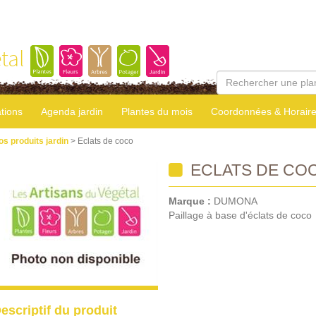
tal
tions
Agenda jardin
Plantes du mois
Coordonnées & Horair
os produits jardin
> Eclats de coco
ECLATS DE CO
Marque :
DUMONA
Paillage à base d'éclats de coco
escriptif du produit