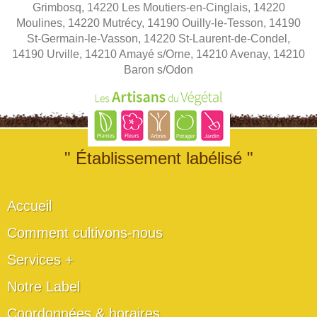
Grimbosq, 14220 Les Moutiers-en-Cinglais, 14220
Moulines, 14220 Mutrécy, 14190 Ouilly-le-Tesson, 14190
St-Germain-le-Vasson, 14220 St-Laurent-de-Condel,
14190 Urville, 14210 Amayé s/Orne, 14210 Avenay, 14210
Baron s/Odon
" Établissement labélisé "
Accueil
Comment cultivons-nous
Services +
Notre Label
Coordonnées & horaires