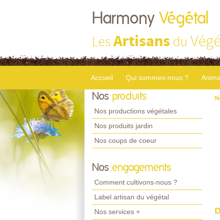
Harmony
Végétal
Artisans
Végé
Les
du
Accueil
Qui sommes-nous ?
Anima
Nos
produits
N
Nos productions végétales
Nos produits jardin
Nos coups de coeur
Nos
engagements
Comment cultivons-nous ?
Label artisan du végétal
D
Nos services +