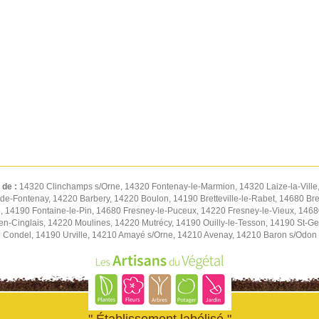
 de :
14320 Clinchamps s/Orne, 14320 Fontenay-le-Marmion, 14320 Laize-la-Ville
de-Fontenay, 14220 Barbery, 14220 Boulon, 14190 Bretteville-le-Rabet, 14680 Bret
 14190 Fontaine-le-Pin, 14680 Fresney-le-Puceux, 14220 Fresney-le-Vieux, 14680
n-Cinglais, 14220 Moulines, 14220 Mutrécy, 14190 Ouilly-le-Tesson, 14190 St-Ge
Condel, 14190 Urville, 14210 Amayé s/Orne, 14210 Avenay, 14210 Baron s/Odon