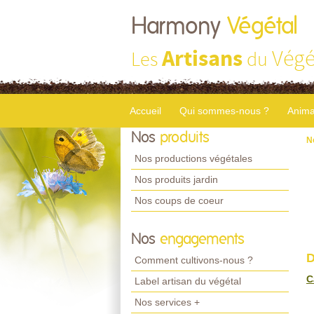
Harmony
Végétal
Artisans
Végé
Les
du
Accueil
Qui sommes-nous ?
Anima
Nos
produits
N
Nos productions végétales
Nos produits jardin
Nos coups de coeur
Nos
engagements
D
Comment cultivons-nous ?
C
Label artisan du végétal
Nos services +