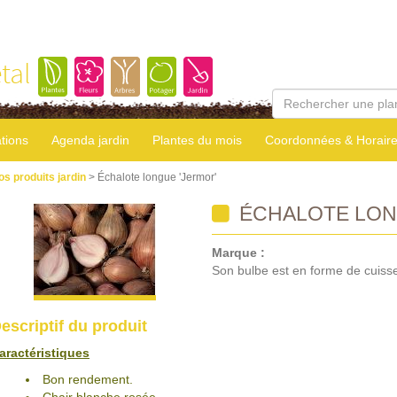
tal
tions
Agenda jardin
Plantes du mois
Coordonnées & Horair
os produits jardin
> Échalote longue 'Jermor'
ÉCHALOTE LON
Marque :
Son bulbe est en forme de cuisse
escriptif du produit
aractéristiques
Bon rendement.