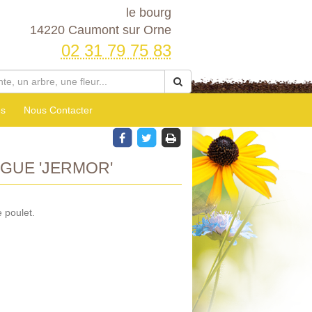
le bourg
14220 Caumont sur Orne
02 31 79 75 83
es
Nous Contacter
GUE 'JERMOR'
 poulet.