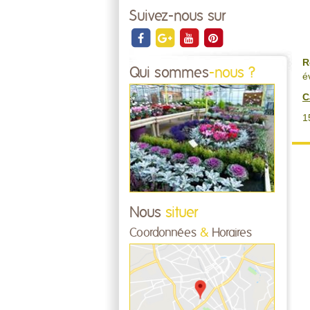
Suivez-nous sur
R
Qui sommes
-nous ?
é
C
1
Nous
situer
Coordonnées
&
Horaires