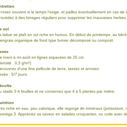
ntretien
rrosez souvent si le temps l’exige, et paillez éventuellement en cas de
rocédez à des binages réguliers pour supprimer les mauvaises herbes, e
e sol
a laitue se plaît en sol riche en humus. En début de printemps, au bê
’engrais organique de fond type fumier décomposé ou compost.
emis
e mars à mi-août en lignes espacées de 25 cm
densité : 0,3 g/m²).
ecouvrez d'une fine pellicule de terre, tassez et arrosez.
evée : 5/7 jours.
écolte
u stade 3-4 feuilles et ne conservez que 4 à 5 plantes par mètre.
utrition
rès riche en eau, peu calorique, elle regorge de minéraux (potassium,
’oméga 3. Appréciez sa saveur en salades croquantes, ou cuite avec d