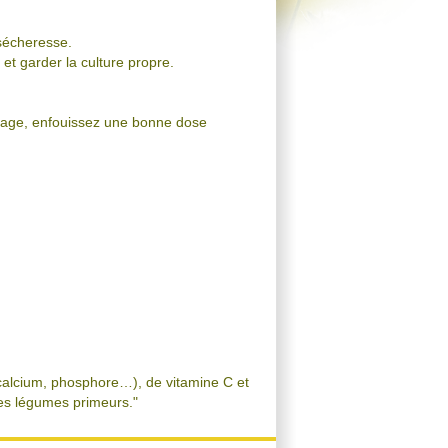
 sécheresse.
t garder la culture propre.
chage, enfouissez une bonne dose
 calcium, phosphore…), de vitamine C et
es légumes primeurs."