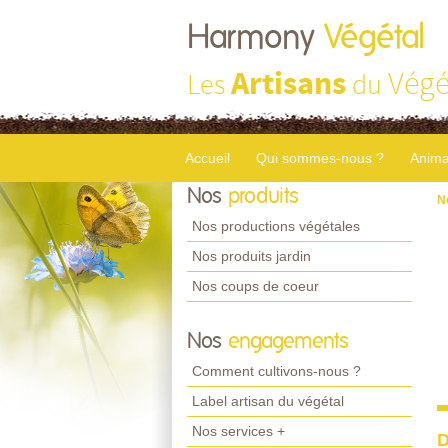
Harmony
Végétal
Artisans
Végé
Les
du
Accueil
Qui sommes-nous ?
Anima
Nos
produits
N
Nos productions végétales
Nos produits jardin
Nos coups de coeur
Nos
engagements
Comment cultivons-nous ?
Label artisan du végétal
Nos services +
D