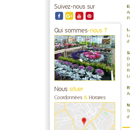
Suivez-nous sur
E
A
P
L
Qui sommes
-nous ?
L
d
S
D
(
R
L
R
Nous
situer
A
Coordonnées
&
Horaires
N
T
d