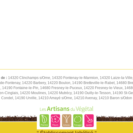
 de :
14320 Clinchamps s/Orne, 14320 Fontenay-le-Marmion, 14320 Laize-la-Ville
de-Fontenay, 14220 Barbery, 14220 Boulon, 14190 Bretteville-le-Rabet, 14680 Bret
 14190 Fontaine-le-Pin, 14680 Fresney-le-Puceux, 14220 Fresney-le-Vieux, 14680
n-Cinglais, 14220 Moulines, 14220 Mutrécy, 14190 Ouilly-le-Tesson, 14190 St-Ge
Condel, 14190 Urville, 14210 Amayé s/Orne, 14210 Avenay, 14210 Baron s/Odon