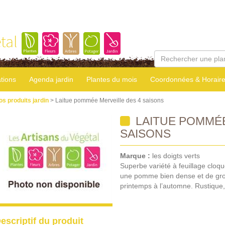
tal
tions
Agenda jardin
Plantes du mois
Coordonnées & Horair
os produits jardin
> Laitue pommée Merveille des 4 saisons
LAITUE POMMÉE
SAISONS
Marque :
les doigts verts
Superbe variété à feuillage cloq
une pomme bien dense et de gros
printemps à l’automne. Rustique,
escriptif du produit