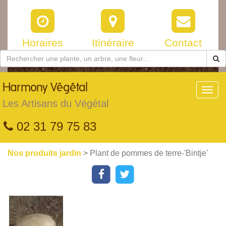
Horaires
Itinéraire
Contact
Harmony
Végétal
Toggl
navig
Les Artisans du Végétal
02 31 79 75 83
Nos produits jardin
> Plant de pommes de terre-'Bintje'