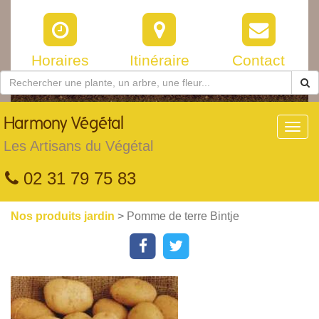
Horaires
Itinéraire
Contact
Harmony
Végétal
Toggl
navig
Les Artisans du Végétal
02 31 79 75 83
Nos produits jardin
> Pomme de terre Bintje