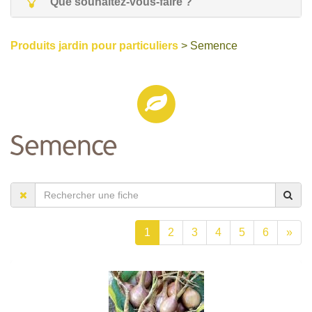
Que souhaitez-vous-faire ?
Produits jardin pour particuliers
> Semence
Semence
1
2
3
4
5
6
»