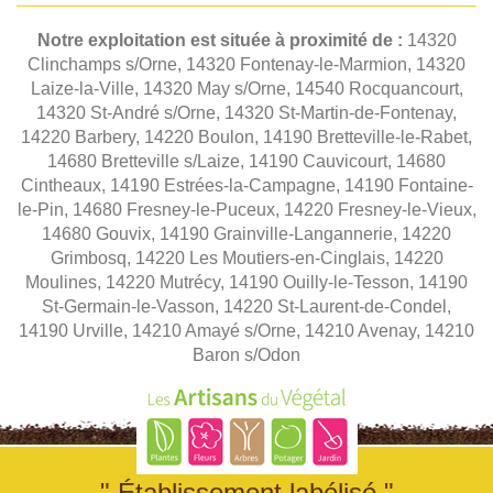
Notre exploitation est située à proximité de :
14320
Clinchamps s/Orne, 14320 Fontenay-le-Marmion, 14320
Laize-la-Ville, 14320 May s/Orne, 14540 Rocquancourt,
14320 St-André s/Orne, 14320 St-Martin-de-Fontenay,
14220 Barbery, 14220 Boulon, 14190 Bretteville-le-Rabet,
14680 Bretteville s/Laize, 14190 Cauvicourt, 14680
Cintheaux, 14190 Estrées-la-Campagne, 14190 Fontaine-
le-Pin, 14680 Fresney-le-Puceux, 14220 Fresney-le-Vieux,
14680 Gouvix, 14190 Grainville-Langannerie, 14220
Grimbosq, 14220 Les Moutiers-en-Cinglais, 14220
Moulines, 14220 Mutrécy, 14190 Ouilly-le-Tesson, 14190
St-Germain-le-Vasson, 14220 St-Laurent-de-Condel,
14190 Urville, 14210 Amayé s/Orne, 14210 Avenay, 14210
Baron s/Odon
" Établissement labélisé "