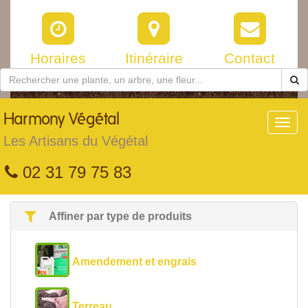
Horaires
Itinéraire
Contact
Harmony
Végétal
Toggl
navig
Les Artisans du Végétal
02 31 79 75 83
Affiner par type de produits
Amendement et engrais
Terreau