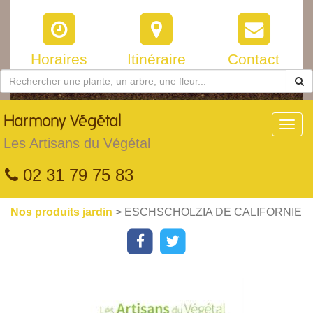
Horaires
Itinéraire
Contact
Harmony
Végétal
Toggl
navig
Les Artisans du Végétal
02 31 79 75 83
Nos produits jardin
> ESCHSCHOLZIA DE CALIFORNIE