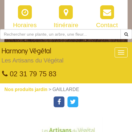
Horaires
Itinéraire
Contact
Harmony
Végétal
Toggl
navig
Les Artisans du Végétal
02 31 79 75 83
Nos produits jardin
> GAILLARDE