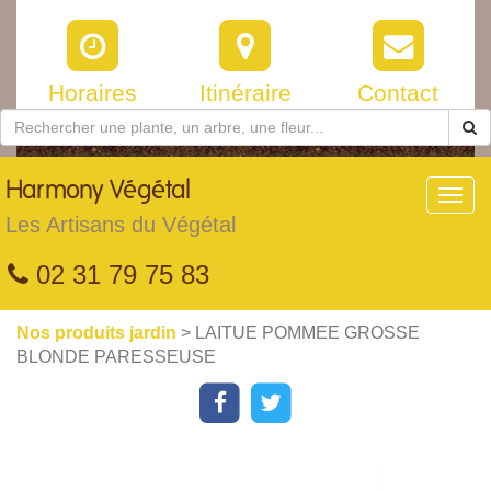
Horaires
Itinéraire
Contact
Harmony
Végétal
Toggl
navig
Les Artisans du Végétal
02 31 79 75 83
Nos produits jardin
> LAITUE POMMEE GROSSE
BLONDE PARESSEUSE