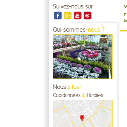
Suivez-nous sur
G
P
b
Qui sommes
-nous ?
Nous
situer
Coordonnées
&
Horaires