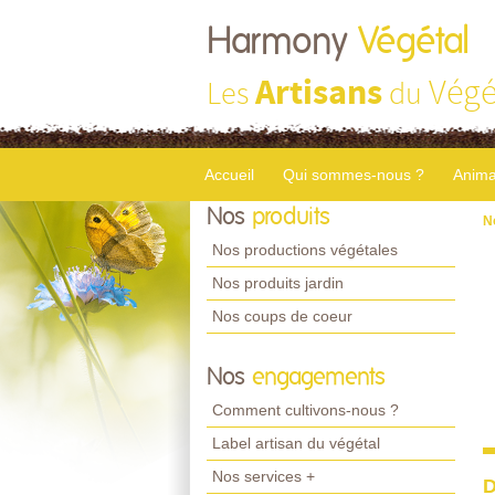
Harmony
Végétal
Artisans
Végé
Les
du
Accueil
Qui sommes-nous ?
Anima
Nos
produits
N
Nos productions végétales
Nos produits jardin
Nos coups de coeur
Nos
engagements
Comment cultivons-nous ?
Label artisan du végétal
Nos services +
D